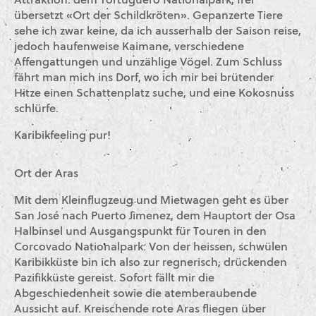
Attraktion: dem Tortuguero Nationalpark, frei
übersetzt «Ort der Schildkröten». Gepanzerte Tiere
sehe ich zwar keine, da ich ausserhalb der Saison reise,
jedoch haufenweise Kaimane, verschiedene
Affengattungen und unzählige Vögel. Zum Schluss
fährt man mich ins Dorf, wo ich mir bei brütender
Hitze einen Schattenplatz suche, und eine Kokosnuss
schlürfe.
Karibikfeeling pur!
Ort der Aras
Mit dem Kleinflugzeug und Mietwagen geht es über
San José nach Puerto Jimenez, dem Hauptort der Osa
Halbinsel und Ausgangspunkt für Touren in den
Corcovado Nationalpark. Von der heissen, schwülen
Karibikküste bin ich also zur regnerisch, drückenden
Pazifikküste gereist. Sofort fällt mir die
Abgeschiedenheit sowie die atemberaubende
Aussicht auf. Kreischende rote Aras fliegen über