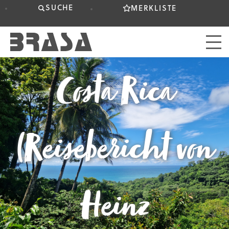
SUCHE
MERKLISTE
Costa Rica
(Reisebericht von
Heinz