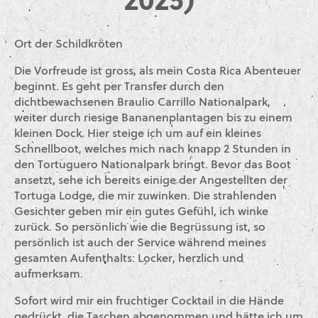
2025)
Ort der Schildkröten
Die Vorfreude ist gross, als mein Costa Rica Abenteuer
beginnt. Es geht per Transfer durch den
dichtbewachsenen Braulio Carrillo Nationalpark,
weiter durch riesige Bananenplantagen bis zu einem
kleinen Dock. Hier steige ich um auf ein kleines
Schnellboot, welches mich nach knapp 2 Stunden in
den Tortuguero Nationalpark bringt. Bevor das Boot
ansetzt, sehe ich bereits einige der Angestellten der
Tortuga Lodge, die mir zuwinken. Die strahlenden
Gesichter geben mir ein gutes Gefühl, ich winke
zurück. So persönlich wie die Begrüssung ist, so
persönlich ist auch der Service während meines
gesamten Aufenthalts: Locker, herzlich und
aufmerksam.
Sofort wird mir ein fruchtiger Cocktail in die Hände
gedrückt, die Taschen abgenommen und hätte ich um